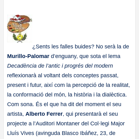
a
ll
a
¿Sents les falles buides? No serà la de
s
Murillo-Palomar
d’enguany, que sota el lema
Decadència de l’antic i progrés del modern
reflexionarà al voltant dels conceptes passat,
present i futur, així com la percepció de la realitat,
la conformació del món, la història i la dialèctica.
Com sona. És el que ha dit del moment el seu
artista,
Alberto Ferrer
, qui presentarà el seu
projecte a l’Auditori Montaner del Col·legi Major
Lluís Vives (avinguda Blasco Ibáñez, 23, de