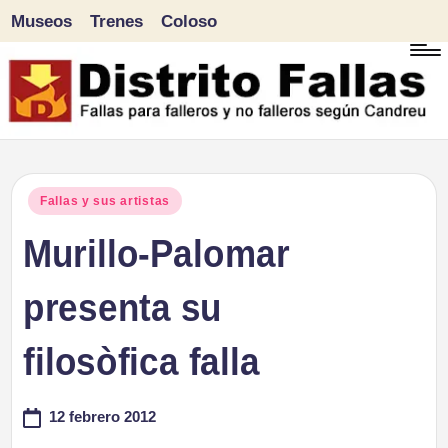
Museos
Trenes
Coloso
Saltar
al
contenido
D
Fallas
para
i
Publicado
Fallas y sus artistas
falleros
en
Murillo-Palomar
s
y
tr
presenta su
no
falleros
it
filosòfica falla
según
o
Candreu
12 febrero 2012
F