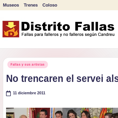
Museos
Trenes
Coloso
Saltar
al
contenido
D
Fallas
para
i
Publicado
falleros
Fallas y sus artistas
s
en
y
No trencaren el servei al
tr
no
falleros
11 diciembre 2011
it
según
o
Candreu