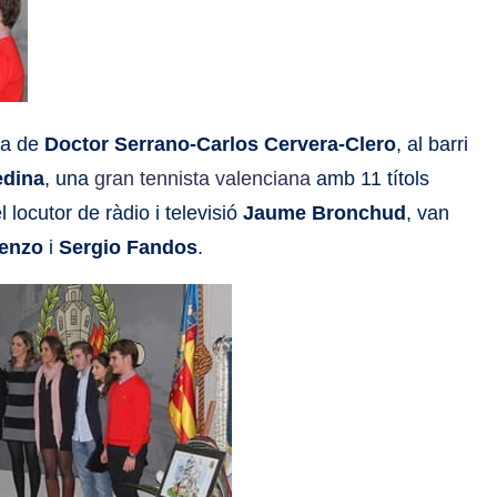
la de
Doctor Serrano-Carlos Cervera-Clero
, al barri
edina
, una
gran tennista valenciana
amb 11 títols
 locutor de ràdio i televisió
Jaume Bronchud
, van
enzo
i
Sergio Fandos
.