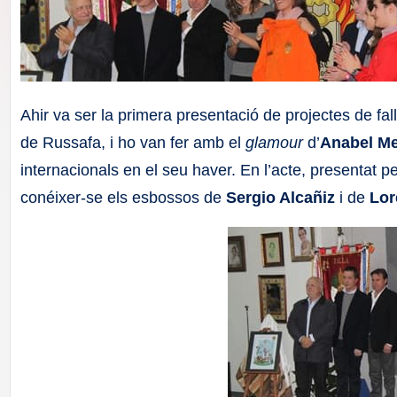
F
a
ll
Ahir va ser la primera presentació de projectes de fal
a
de Russafa, i ho van fer amb el
glamour
d’
Anabel M
internacionals en el seu haver. En l’acte, presentat pel
s
conéixer-se els esbossos de
Sergio Alcañiz
i de
Lor