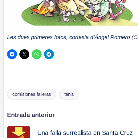
Les dues primeres fotos, cortesia d’Ángel Romero (
C
comisiones falleras
tenis
Etiquetas:
Navegación
Entrada anterior
de
Una falla surrealista en Santa Cruz