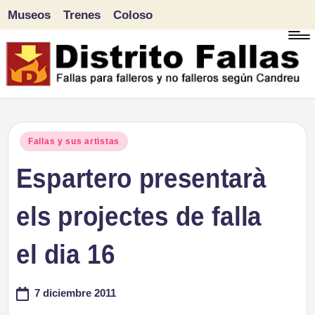
Museos
Trenes
Coloso
Saltar
al
contenido
D
Fallas
para
i
Publicado
Fallas y sus artistas
falleros
en
Espartero presentarà
s
y
tr
els projectes de falla
no
falleros
it
el dia 16
según
o
Candreu
7 diciembre 2011
F