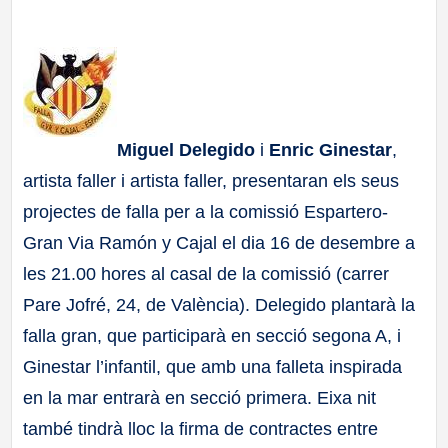
a
ll
a
Miguel Delegido
i
Enric Ginestar
,
s
artista faller i artista faller, presentaran els seus
projectes de falla per a la comissió Espartero-
Gran Via Ramón y Cajal el dia 16 de desembre a
les 21.00 hores al casal de la comissió (carrer
Pare Jofré, 24, de València). Delegido plantarà la
falla gran, que participarà en secció segona A, i
Ginestar l’infantil, que amb una falleta inspirada
en la mar entrarà en secció primera. Eixa nit
també tindrà lloc la firma de contractes entre