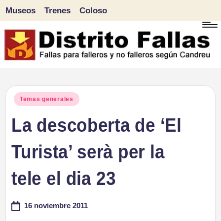
Museos
Trenes
Coloso
Saltar
al
contenido
D
Fallas
para
i
Publicado
Temas generales
falleros
en
La descoberta de ‘El
s
y
tr
Turista’ serà per la
no
falleros
it
tele el dia 23
según
o
Candreu
16 noviembre 2011
F