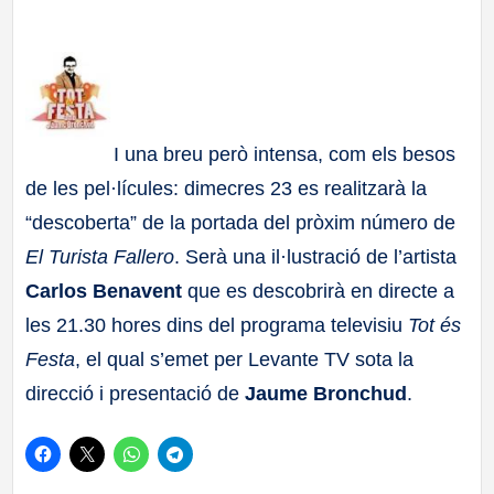
a
ll
a
I una breu però intensa, com els besos
de les pel·lícules: dimecres 23 es realitzarà la
s
“descoberta” de la portada del pròxim número de
El Turista Fallero
. Serà una il·lustració de l’artista
Carlos Benavent
que es descobrirà en directe a
les 21.30 hores dins del programa televisiu
Tot és
Festa
, el qual s’emet per Levante TV sota la
direcció i presentació de
Jaume Bronchud
.