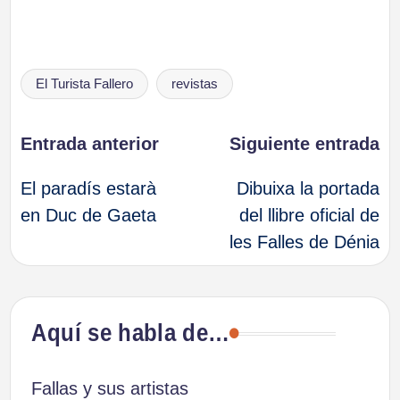
Etiquetas:
El Turista Fallero
revistas
Navegación
Entrada anterior
Siguiente entrada
El paradís estarà
Dibuixa la portada
de
en Duc de Gaeta
del llibre oficial de
les Falles de Dénia
entradas
Aquí se habla de…
Fallas y sus artistas