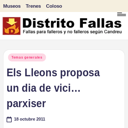
Museos
Trenes
Coloso
Saltar
al
contenido
D
Fallas
para
i
Publicado
Temas generales
falleros
en
Els Lleons proposa
s
y
tr
un dia de vici…
no
falleros
it
parxiser
según
o
Candreu
18 octubre 2011
F