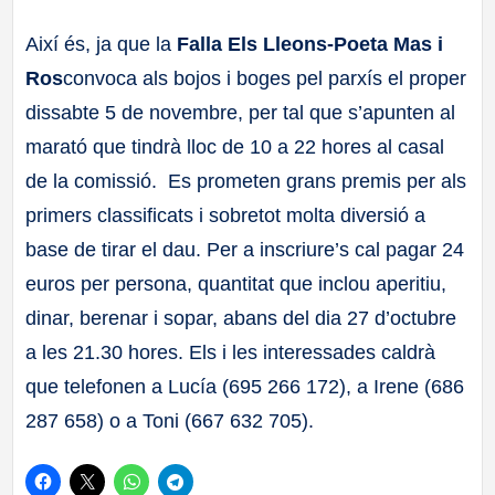
a
Així és, ja que la
Falla Els Lleons-Poeta Mas i
Ros
convoca als bojos i boges pel parxís el proper
ll
dissabte 5 de novembre, per tal que s’apunten al
a
marató que tindrà lloc de 10 a 22 hores al casal
de la comissió. Es prometen grans premis per als
s
primers classificats i sobretot molta diversió a
base de tirar el dau. Per a inscriure’s cal pagar 24
euros per persona, quantitat que inclou aperitiu,
dinar, berenar i sopar, abans del dia 27 d’octubre
a les 21.30 hores. Els i les interessades caldrà
que telefonen a Lucía (695 266 172), a Irene (686
287 658) o a Toni (667 632 705).