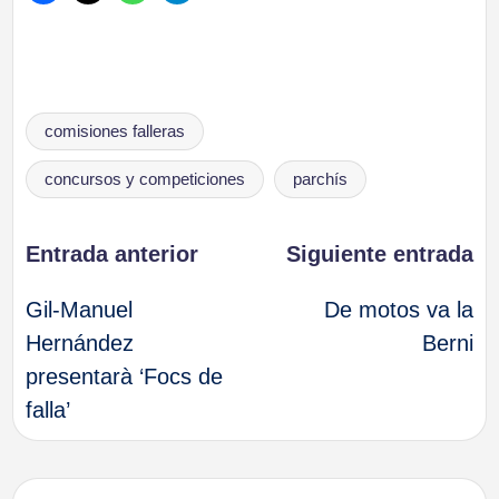
Etiquetas:
comisiones falleras
concursos y competiciones
parchís
Navegación
Entrada anterior
Siguiente entrada
Gil-Manuel
De motos va la
de
Hernández
Berni
presentarà ‘Focs de
entradas
falla’