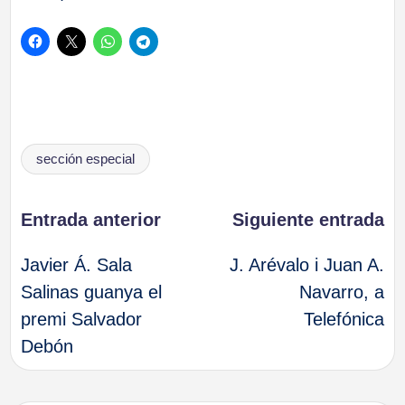
Etiquetas:
sección especial
Navegación
Entrada anterior
Siguiente entrada
Javier Á. Sala
J. Arévalo i Juan A.
de
Salinas guanya el
Navarro, a
premi Salvador
Telefónica
entradas
Debón