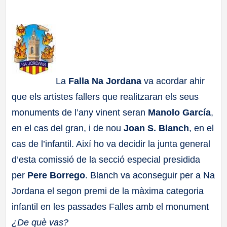
a
ll
a
La
Falla Na Jordana
va acordar ahir
s
que els artistes fallers que realitzaran els seus
monuments de l’any vinent seran
Manolo García
,
en el cas del gran, i de nou
Joan S. Blanch
, en el
cas de l’infantil. Així ho va decidir la junta general
d’esta comissió de la secció especial presidida
per
Pere Borrego
. Blanch va aconseguir per a Na
Jordana el segon premi de la màxima categoria
infantil en les passades Falles amb el monument
¿De què vas?