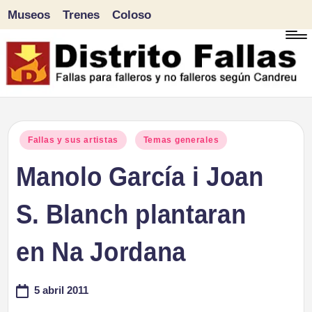
Museos
Trenes
Coloso
Saltar
al
contenido
D
Fallas
para
i
Publicado
Fallas y sus artistas
Temas generales
falleros
en
Manolo García i Joan
s
y
tr
S. Blanch plantaran
no
falleros
it
en Na Jordana
según
o
Candreu
5 abril 2011
F