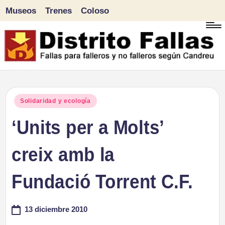
Museos
Trenes
Coloso
Saltar
al
contenido
D
Fallas
para
i
Publicado
Solidaridad y ecología
falleros
en
‘Units per a Molts’
s
y
tr
creix amb la
no
falleros
it
Fundació Torrent C.F.
según
o
Candreu
13 diciembre 2010
F