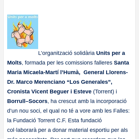
a
ll
a
L’organització solidària
Units per a
s
Molts
, formada per les comissions falleres
Santa
Maria Micaela-Martí l’Humà, General Llorens-
Dr. Marco Merenciano “Los Generales”,
Cronista Vicent Beguer i Esteve
(Torrent) i
Borrull–Socors
, ha crescut amb la incorporació
d’un nou soci, el qual no té a vore amb les Falles:
la Fundació Torrent C.F. Esta fundació
col·laborarà per a donar material esportiu per als