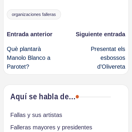
Etiquetas:
organizaciones falleras
Navegación
Entrada anterior
Siguiente entrada
Què plantarà
Presentat els
de
Manolo Blanco a
esbossos
Parotet?
d’Olivereta
entradas
Aquí se habla de…
Fallas y sus artistas
Falleras mayores y presidentes