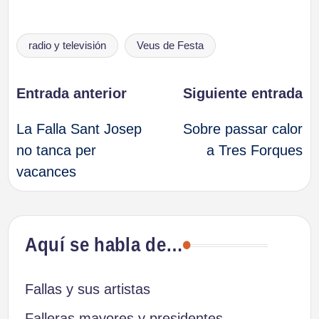
Etiquetas:
radio y televisión
Veus de Festa
Navegación
Entrada anterior
Siguiente entrada
La Falla Sant Josep
Sobre passar calor
de
no tanca per
a Tres Forques
vacances
entradas
Aquí se habla de…
Fallas y sus artistas
Falleras mayores y presidentes