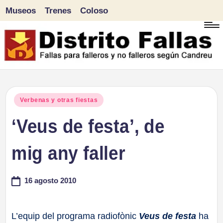
Museos
Trenes
Coloso
Saltar
al
contenido
D
Fallas
para
i
Publicado
Verbenas y otras fiestas
falleros
en
‘Veus de festa’, de
s
y
tr
mig any faller
no
falleros
it
16 agosto 2010
según
o
Candreu
F
L’equip del programa radiofònic
Veus de festa
ha