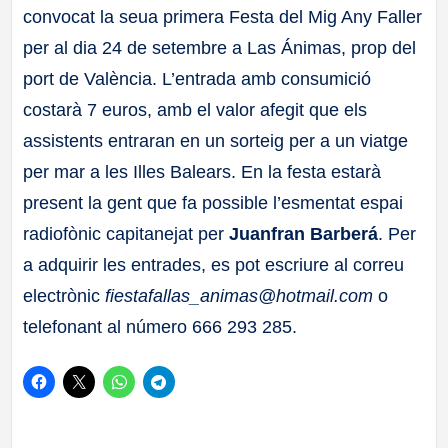
convocat la seua primera Festa del Mig Any Faller
a
per al dia 24 de setembre a Las Ánimas, prop del
ll
port de València. L’entrada amb consumició
costarà 7 euros, amb el valor afegit que els
a
assistents entraran en un sorteig per a un viatge
per mar a les Illes Balears. En la festa estarà
s
present la gent que fa possible l’esmentat espai
radiofònic capitanejat per
Juanfran Barberá
. Per
a adquirir les entrades, es pot escriure al correu
electrònic
fiestafallas_animas@hotmail.com
o
telefonant al número 666 293 285.