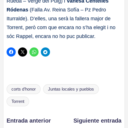
Rueda – Verge del Puig) i
Vanesa Centelles
Ródenas
(Falla Av. Reina Sofía – Pz Pedro
Iturralde). D’elles, una serà la fallera major de
Torrent, però com que encara no s’ha elegit i no
sóc Rappel, encara no ho puc publicar.
Etiquetas:
corts d’honor
Juntas locales y pueblos
Torrent
Navegación
Entrada anterior
Siguiente entrada