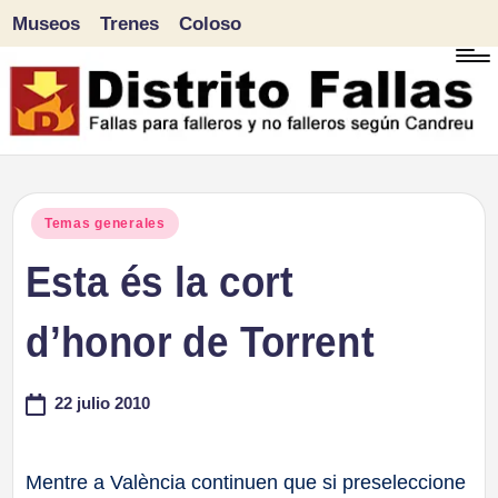
Museos
Trenes
Coloso
Saltar
al
contenido
D
Fallas
para
i
Publicado
Temas generales
falleros
en
Esta és la cort
s
y
tr
d’honor de Torrent
no
falleros
it
22 julio 2010
según
o
Candreu
F
Mentre a València continuen que si preseleccione