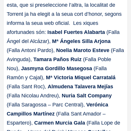
esta, que si preseleccione l’altra, la localitat de
a
Torrent ja ha elegit a la seua cort d’honor, segons
ll
informa la seua web oficial. Les xiques
afortunades són:
Isabel Fuertes Alabarta
(Falla
a
Ángel del Alcázar),
Mª Ángeles Silla Arjona
(Falla Antoni Pardo),
Noelia Maroto Esteve
(Falla
s
Avinguda),
Tamara Paños Ruiz
(Falla Poble
Nou),
Jasmyna Gordillo Masegosa
(Falla
Ramón y Cajal),
Mª Victoria Miquel Carratalá
(Falla Sant Roc),
Almudena Talavera Mejías
(Falla Nicolau Andreu),
Nuria Salt Company
(Falla Saragossa – Parc Central),
Verónica
Campillos Martínez
(Falla Sant Amador –
Espartero),
Carmen Murcia Gala
(Falla Lope de