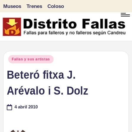
Museos
Trenes
Coloso
Saltar
al
contenido
D
Fallas
para
i
Publicado
Fallas y sus artistas
falleros
en
Beteró fitxa J.
s
y
tr
Arévalo i S. Dolz
no
falleros
it
4 abril 2010
según
o
Candreu
F