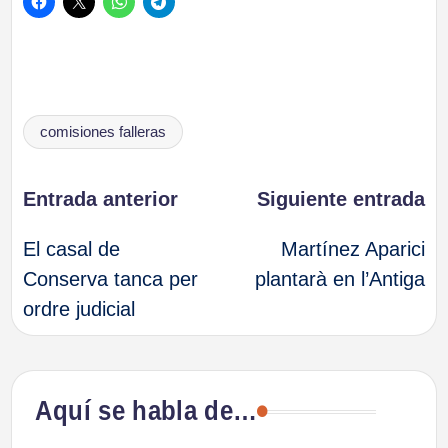
Etiquetas:
comisiones falleras
Navegación
Entrada anterior
Siguiente entrada
El casal de
Martínez Aparici
de
Conserva tanca per
plantarà en l’Antiga
ordre judicial
entradas
Aquí se habla de…