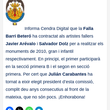
a
ll
Informa Cendra Digital que la
Falla
a
Barri Beteró
ha contractat als artistes fallers
s
Javier Arévalo
i
Salvador Dolz
per a realitzar els
monuments de 2010, gran i infantil
respectivament. En principi, el primer participarà
en la secció primera B i el segon en secció
primera. Per cert que
Julián Carabantes
ha
tornat a eixir elegit president d’esta comissió,
complit deu anys consecutius al front de la
mateixa, que no són pocs. ¡Enhorabona!