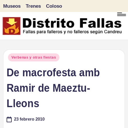
Museos
Trenes
Coloso
Saltar
al
contenido
D
Fallas
para
i
Publicado
Verbenas y otras fiestas
falleros
en
De macrofesta amb
s
y
tr
Ramir de Maeztu-
no
falleros
it
Lleons
según
o
Candreu
23 febrero 2010
F