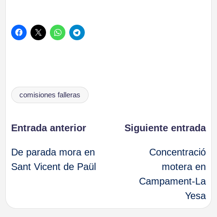
Etiquetas:
comisiones falleras
Navegación
Entrada anterior
Siguiente entrada
De parada mora en
Concentració
de
Sant Vicent de Paül
motera en
Campament-La
entradas
Yesa