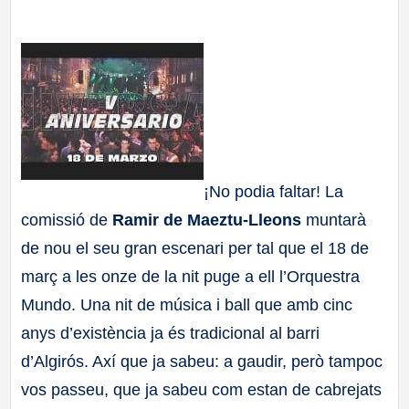
a
ll
a
s
¡No podia faltar! La
comissió de
Ramir de Maeztu-Lleons
muntarà
de nou el seu gran escenari per tal que el 18 de
març a les onze de la nit puge a ell l’Orquestra
Mundo. Una nit de música i ball que amb cinc
anys d’existència ja és tradicional al barri
d’Algirós. Axí que ja sabeu: a gaudir, però tampoc
vos passeu, que ja sabeu com estan de cabrejats