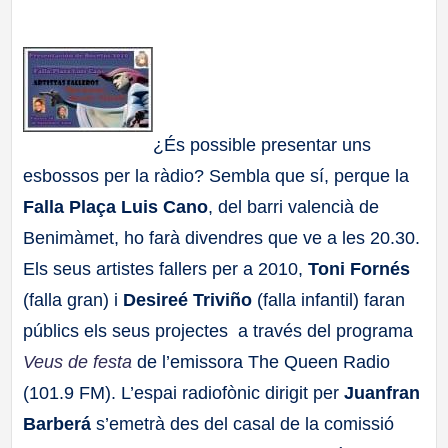
a
ll
a
¿És possible presentar uns
s
esbossos per la ràdio? Sembla que sí, perque la
Falla Plaça Luis Cano
, del barri valencià de
Benimàmet, ho farà divendres que ve a les 20.30.
Els seus artistes fallers per a 2010,
Toni Fornés
(falla gran) i
Desireé Triviño
(falla infantil) faran
públics els seus projectes a través del programa
Veus de festa
de l’emissora The Queen Radio
(101.9 FM). L’espai radiofònic dirigit per
Juanfran
Barberá
s’emetrà des del casal de la comissió