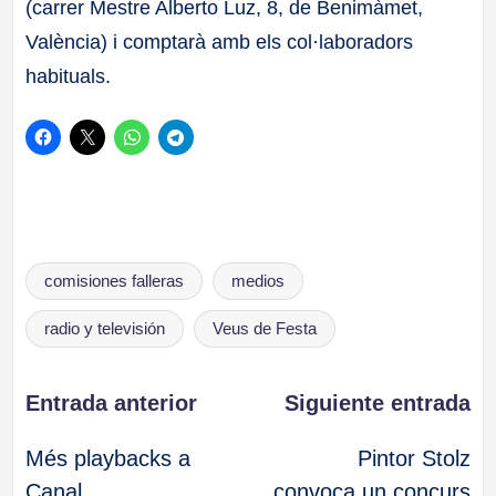
(carrer Mestre Alberto Luz, 8, de Benimàmet,
València) i comptarà amb els col·laboradors
habituals.
Etiquetas:
comisiones falleras
medios
radio y televisión
Veus de Festa
Navegación
Entrada anterior
Siguiente entrada
Més playbacks a
Pintor Stolz
de
Canal
convoca un concurs