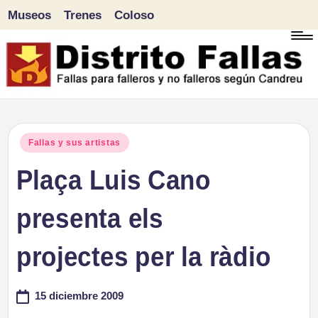
Museos
Trenes
Coloso
Saltar
al
contenido
D
Fallas
para
i
Publicado
Fallas y sus artistas
falleros
en
Plaça Luis Cano
s
y
tr
presenta els
no
falleros
it
projectes per la ràdio
según
o
Candreu
15 diciembre 2009
F