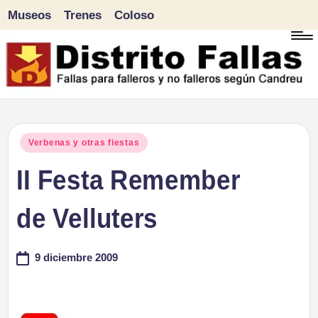
Museos
Trenes
Coloso
Saltar
al
contenido
D
Fallas
para
i
Publicado
Verbenas y otras fiestas
falleros
en
II Festa Remember
s
y
tr
de Velluters
no
falleros
it
9 diciembre 2009
según
o
Candreu
F