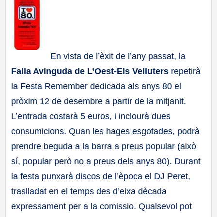
a
ll
En vista de l’èxit de l’any passat, la
a
Falla Avinguda de L’Oest-Els Velluters
repetirà
s
la Festa Remember dedicada als anys 80 el
pròxim 12 de desembre a partir de la mitjanit.
L’entrada costarà 5 euros, i inclourà dues
consumicions. Quan les hages esgotades, podrà
prendre beguda a la barra a preus popular (això
sí, popular però no a preus dels anys 80). Durant
la festa punxarà discos de l’època el DJ Peret,
traslladat en el temps des d’eixa dècada
expressament per a la comissio. Qualsevol pot