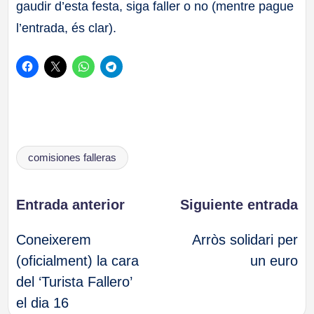
gaudir d’esta festa, siga faller o no (mentre pague
l’entrada, és clar).
Etiquetas:
comisiones falleras
Navegación
Entrada anterior
Siguiente entrada
Coneixerem
Arròs solidari per
de
(oficialment) la cara
un euro
del ‘Turista Fallero’
entradas
el dia 16