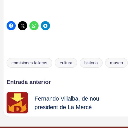
comisiones falleras
cultura
historia
museo
Etiquetas:
Navegación
Entrada anterior
de
Fernando Villalba, de nou
president de La Mercé
entradas