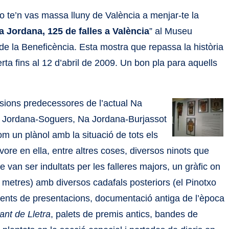
 te’n vas massa lluny de València a menjar-te la
a Jordana, 125 de falles a València
” al Museu
ci de la Beneficència. Esta mostra que repassa la història
rta fins al 12 d’abril de 2009. Un bon pla para aquells
ssions predecessores de l’actual Na
 Jordana-Soguers, Na Jordana-Burjassot
m un plànol amb la situació de tots els
e en ella, entre altres coses, diversos ninots que
 van ser indultats per les falleres majors, un gràfic on
5 metres) amb diversos cadafals posteriors (el Pinotxo
ments de presentacions, documentació antiga de l’època
rant de Lletra
, palets de premis antics, bandes de