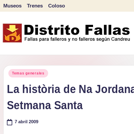
Museos
Trenes
Coloso
Saltar
al
contenido
D
Fallas
para
i
Publicado
falleros
Temas generales
s
en
y
La història de Na Jordan
tr
no
Setmana Santa
falleros
it
según
o
7 abril 2009
Candreu