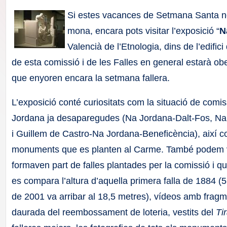
F
Si estes vacances de Setmana Santa no
a
mona, encara pots visitar l’exposició “
N
Valencià de l’Etnologia, dins de l’edifi
ll
de esta comissió i de les Falles en general estarà obe
a
que enyoren encara la setmana fallera.
s
L’exposició conté curiositats com la situació de comi
Jordana ja desaparegudes (Na Jordana-Dalt-Fos, Na
i Guillem de Castro-Na Jordana-Beneficència), així co
monuments que es planten al Carme. També podem vor
formaven part de falles plantades per la comissió i que
es compara l’altura d’aquella primera falla de 1884 (
de 2001 va arribar al 18,5 metres), vídeos amb frag
daurada del reembossament de loteria, vestits del
Ti