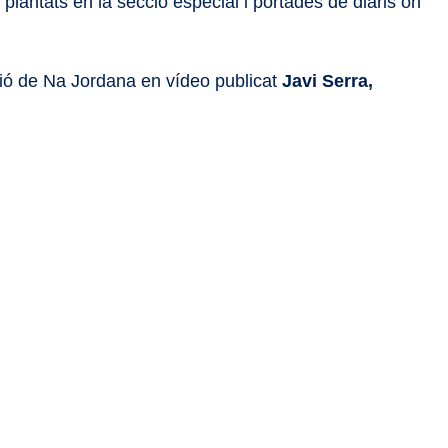
 plantats en la secció especial i portades de diaris on
ició de Na Jordana en vídeo publicat
Javi Serra,