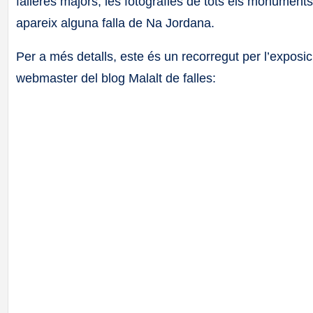
falleres majors, les fotografies de tots els monuments
apareix alguna falla de Na Jordana.
Per a més detalls, este és un recorregut per l’expos
webmaster del blog Malalt de falles: