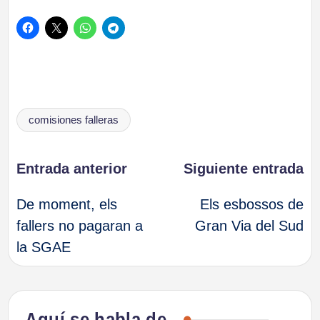
Etiquetas:
comisiones falleras
Navegación
Entrada anterior
Siguiente entrada
De moment, els
Els esbossos de
de
fallers no pagaran a
Gran Via del Sud
la SGAE
entradas
Aquí se habla de…