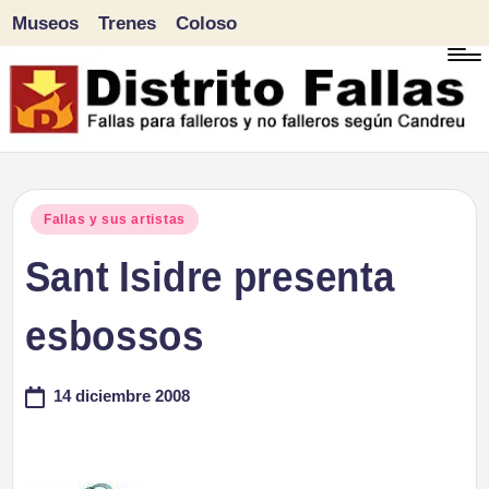
Museos
Trenes
Coloso
Saltar
al
contenido
D
Fallas
para
i
Publicado
Fallas y sus artistas
falleros
en
Sant Isidre presenta
s
y
tr
esbossos
no
falleros
it
14 diciembre 2008
según
o
Candreu
F