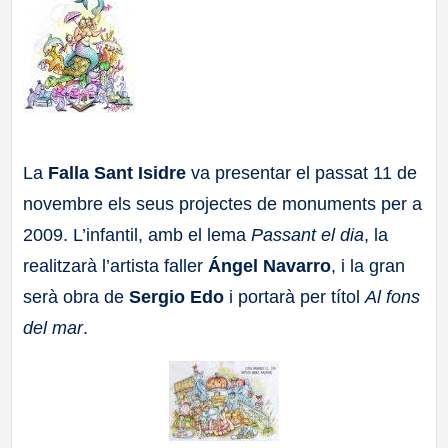
a
ll
a
s
La
Falla Sant Isidre
va presentar el passat 11 de
novembre els seus projectes de monuments per a
2009. L’infantil, amb el lema
Passant el dia
, la
realitzarà l’artista faller
Ángel Navarro
, i la gran
serà obra de
Sergio Edo
i portarà per títol
Al fons
del mar
.