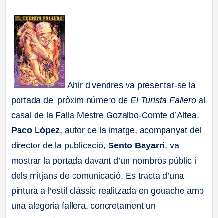
a
ll
a
s
Ahir divendres va presentar-se la
portada del pròxim número de
El Turista Fallero
al
casal de la Falla Mestre Gozalbo-Comte d’Altea.
Paco López
, autor de la imatge, acompanyat del
director de la publicació,
Sento Bayarri
, va
mostrar la portada davant d’un nombrós públic i
dels mitjans de comunicació. Es tracta d’una
pintura a l’estil clàssic realitzada en gouache amb
una alegoria fallera, concretament un