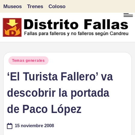
Museos
Trenes
Coloso
Saltar
al
contenido
D
Fallas
para
i
Publicado
Temas generales
falleros
en
‘El Turista Fallero’ va
s
y
tr
descobrir la portada
no
falleros
it
de Paco López
según
o
Candreu
15 noviembre 2008
F