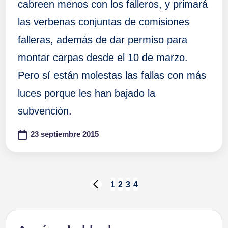
cabreen menos con los falleros, y primará
las verbenas conjuntas de comisiones
falleras, además de dar permiso para
montar carpas desde el 10 de marzo.
Pero sí están molestas las fallas con más
luces porque les han bajado la
subvención.
23 septiembre 2015
Paginación
1
2
3
4
PÁGINA
ANTERIOR
de