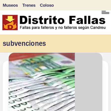
Museos
Trenes
Coloso
Saltar
al
contenido
D
Fallas
subvenciones
para
i
falleros
s
y
tr
no
falleros
it
según
o
Candreu
F