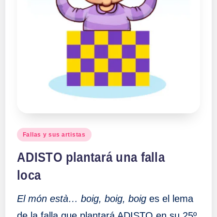
Publicado
Fallas y sus artistas
en
ADISTO plantará una falla
loca
El món està… boig, boig, boig
es el lema
de la falla que plantará ADISTO en su 25º