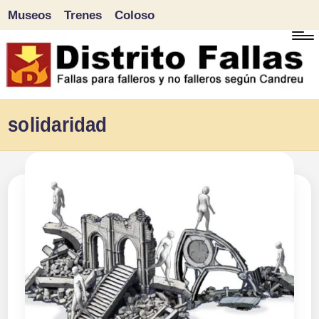
Museos
Trenes
Coloso
Saltar
al
contenido
D
Fallas
solidaridad
para
i
falleros
s
y
tr
no
falleros
it
según
o
Candreu
F