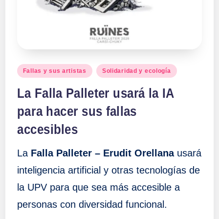
a
ll
a
Publicado
Fallas y sus artistas
Solidaridad y ecología
en
s
La Falla Palleter usará la IA
para hacer sus fallas
accesibles
La
Falla Palleter – Erudit Orellana
usará
inteligencia artificial y otras tecnologías de
la UPV para que sea más accesible a
personas con diversidad funcional.