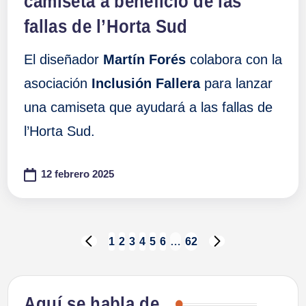
camiseta a beneficio de las
fallas de l’Horta Sud
El diseñador
Martín Forés
colabora con la
asociación
Inclusión Fallera
para lanzar
una camiseta que ayudará a las fallas de
l’Horta Sud.
12 febrero 2025
Paginación
1
2
3
4
5
6
…
62
PÁGINA
SIGUIENTE
ANTERIOR
PÁGINA
de
Aquí se habla de…