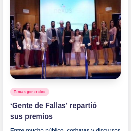
Publicado
Temas generales
en
‘Gente de Fallas’ repartió
sus premios
Entre mucho público, corbatas y discursos