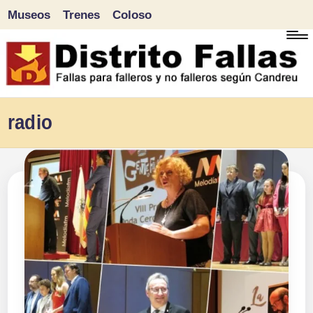
Museos
Trenes
Coloso
Saltar
al
contenido
D
Fallas
radio
para
i
falleros
s
y
tr
no
falleros
it
según
o
Candreu
F