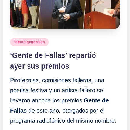
a
ll
a
Publicado
Temas generales
en
s
‘Gente de Fallas’ repartió
ayer sus premios
Pirotecnias, comisiones falleras, una
poetisa festiva y un artista fallero se
llevaron anoche los premios
Gente de
Fallas
de este año, otorgados por el
programa radiofónico del mismo nombre.