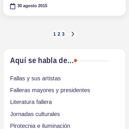
30 agosto 2015
Paginación
1
2
3
SIGUIENTE
PÁGINA
de
Aquí se habla de…
entradas
Fallas y sus artistas
Falleras mayores y presidentes
Literatura fallera
Jornadas culturales
Pirotecnia e iluminación