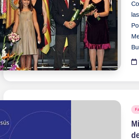
Co
la
Po
Me
Bu
Pu
F
en
Mi
d