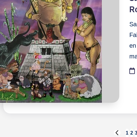
R
Sa
Fa
en
ma
Paginación
1
2
PÁGINA