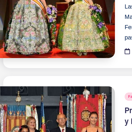
La
Ma
Fe
pa
Pu
F
en
P
y