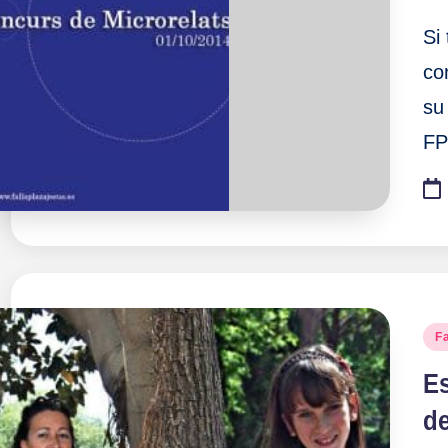
Si
co
su
FP
Pu
F
en
E
de