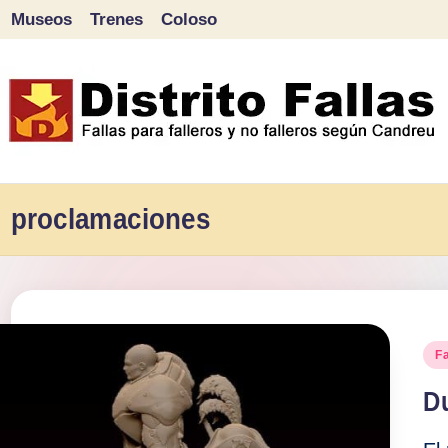
Museos
Trenes
Coloso
Saltar
al
contenido
D
Fallas
para
proclamaciones
i
falleros
s
y
tr
no
falleros
Pu
Fa
it
en
según
Du
o
Candreu