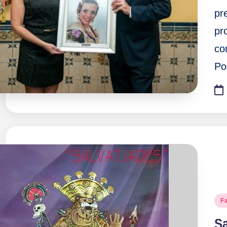
pr
pr
co
Po
Pu
Fa
en
Sa