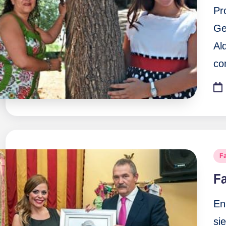
Pr
Ge
Al
co
Pu
F
en
F
En
si