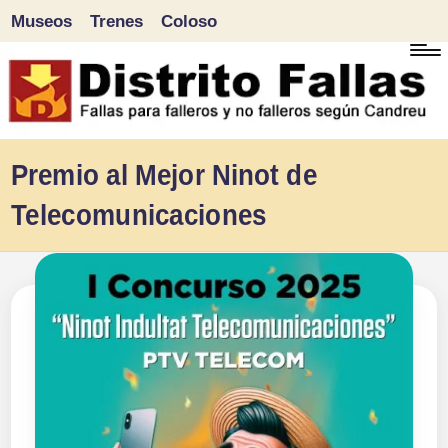
Museos
Trenes
Coloso
Saltar
al
contenido
D
Fallas
Premio al Mejor Ninot de
para
i
Telecomunicaciones
falleros
s
y
tr
no
falleros
it
según
o
Candreu
F