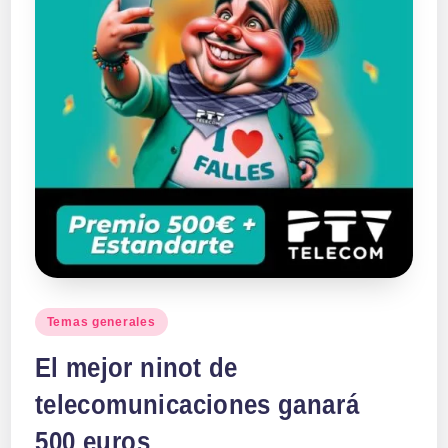
a
ll
a
s
Publicado
Temas generales
en
El mejor ninot de
telecomunicaciones ganará
500 euros