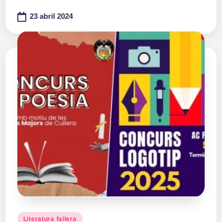
23 abril 2024
Publicado
Literatura fallera