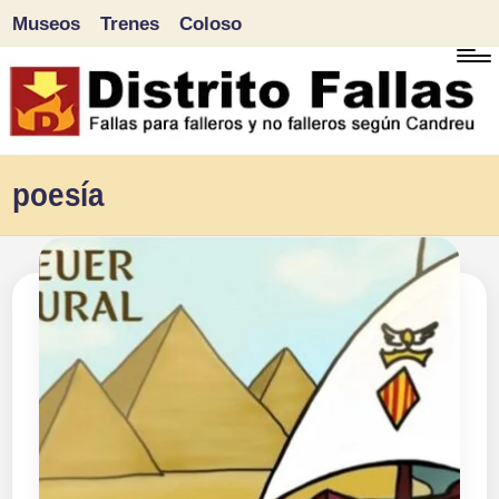
Museos
Trenes
Coloso
Saltar
al
contenido
D
Fallas
poesía
para
i
falleros
s
y
tr
no
falleros
it
según
o
Candreu
F