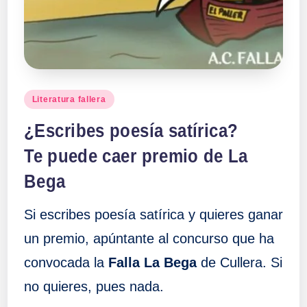
a
ll
a
Publicado
Literatura fallera
en
s
¿Escribes poesía satírica?
Te puede caer premio de La
Bega
Si escribes poesía satírica y quieres ganar
un premio, apúntante al concurso que ha
convocada la
Falla La Bega
de Cullera. Si
no quieres, pues nada.