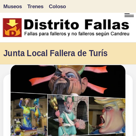
Museos
Trenes
Coloso
Saltar
al
contenido
D
Fallas
Junta Local Fallera de Turís
para
i
falleros
s
y
tr
no
falleros
it
según
o
Candreu
F