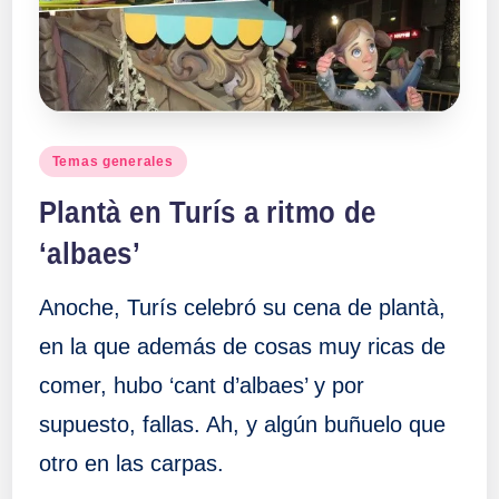
a
ll
a
Publicado
Temas generales
en
s
Plantà en Turís a ritmo de
‘albaes’
Anoche, Turís celebró su cena de plantà,
en la que además de cosas muy ricas de
comer, hubo ‘cant d’albaes’ y por
supuesto, fallas. Ah, y algún buñuelo que
otro en las carpas.