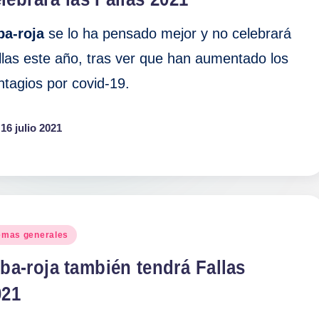
ba-roja
se lo ha pensado mejor y no celebrará
llas este año, tras ver que han aumentado los
ntagios por covid-19.
16 julio 2021
blicado
emas generales
ba-roja también tendrá Fallas
021