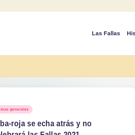
Las Fallas
His
blicado
emas generales
ba-roja se echa atrás y no
lebrará las Fallas 2021