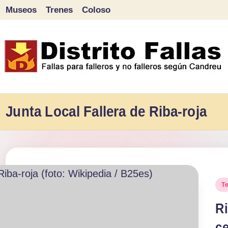
Museos
Trenes
Coloso
Saltar
al
contenido
D
Fallas
para
Junta Local Fallera de Riba-roja
i
falleros
s
y
tr
no
falleros
it
Pu
T
según
en
Ri
o
Candreu
ce