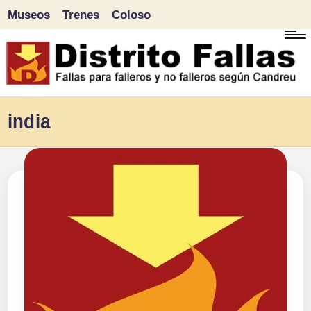
Museos
Trenes
Coloso
Saltar
al
contenido
D
Fallas
india
para
i
falleros
s
y
tr
no
falleros
it
según
o
Candreu
F