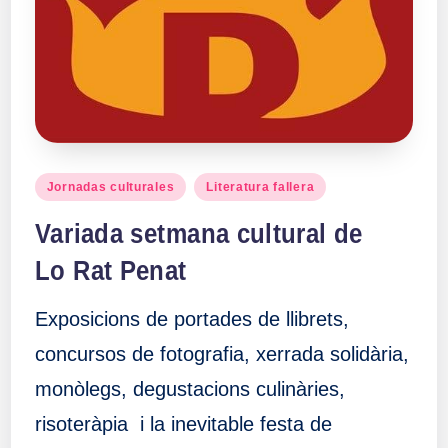
a
ll
a
s
Publicado
Jornadas culturales
Literatura fallera
en
Variada setmana cultural de
Lo Rat Penat
Exposicions de portades de llibrets,
concursos de fotografia, xerrada solidària,
monòlegs, degustacions culinàries,
risoteràpia i la inevitable festa de