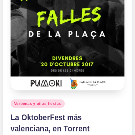
a
ll
a
s
Publicado
Verbenas y otras fiestas
en
La OktoberFest más
valenciana, en Torrent