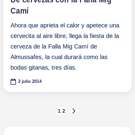
Camí
Ahora que aprieta el calor y apetece una
cervecita al aire libre, llega la fiesta de la
cerveza de la Falla Mig Camí de
Almussafes, la cual durará como las
bodas gitanas, tres días.
2 julio 2014
Paginación
1
2
SIGUIENTE
PÁGINA
de