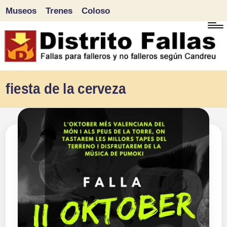
Museos
Trenes
Coloso
Saltar
al
contenido
D
Fallas
fiesta de la cerveza
para
i
falleros
s
y
tr
no
falleros
it
según
o
Candreu
F