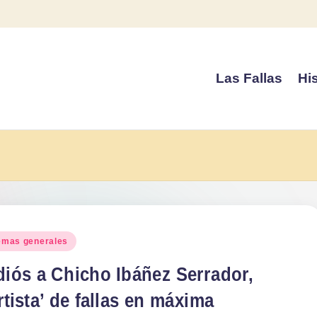
Las Fallas
His
blicado
emas generales
diós a Chicho Ibáñez Serrador,
rtista’ de fallas en máxima