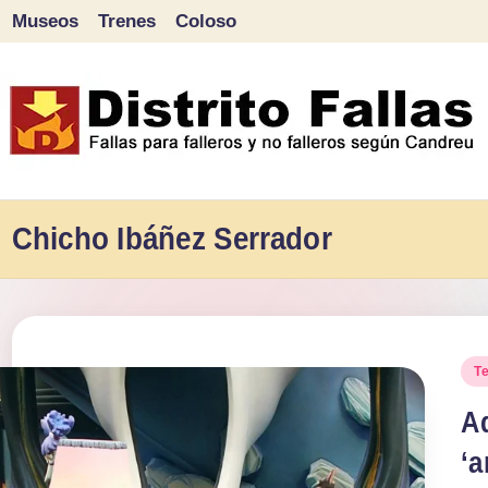
Museos
Trenes
Coloso
Saltar
al
contenido
D
Fallas
para
Chicho Ibáñez Serrador
i
falleros
s
y
tr
no
Pu
T
falleros
it
en
A
según
o
‘a
Candreu