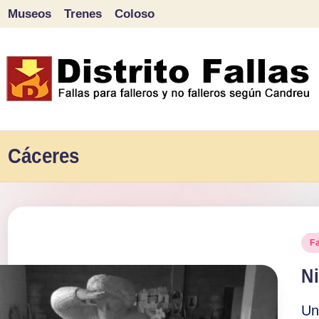
Museos
Trenes
Coloso
Saltar
al
contenido
D
Fallas
para
Cáceres
i
falleros
s
y
tr
no
Pu
Fa
falleros
it
en
Ni
según
o
Candreu
Un