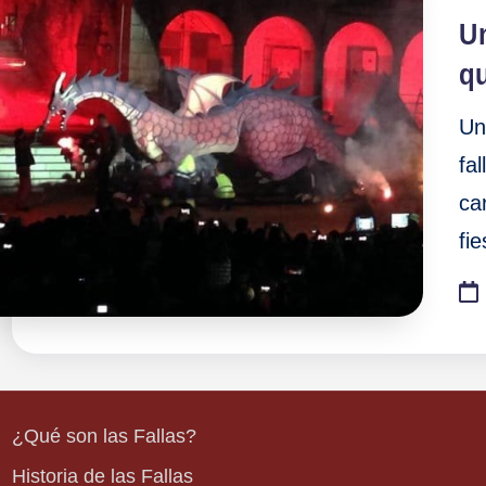
en
U
q
Un
fa
ca
fi
¿Qué son las Fallas?
Historia de las Fallas