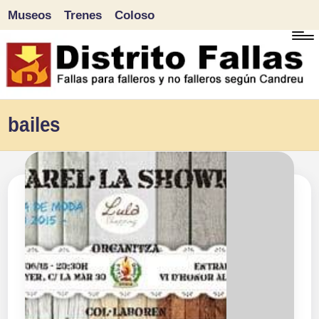
Museos
Trenes
Coloso
Saltar
al
contenido
D
Fallas
bailes
para
i
falleros
s
y
tr
no
falleros
it
según
o
Candreu
F