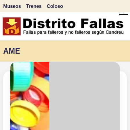
Museos
Trenes
Coloso
Saltar
al
contenido
D
Fallas
AME
para
i
falleros
s
y
tr
no
falleros
it
según
o
Candreu
F