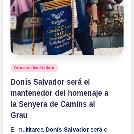
a
ll
a
s
Publicado
Otra actividad fallera
en
Donís Salvador será el
mantenedor del homenaje a
la Senyera de Camins al
Grau
El multitarea
Donís Salvador
será el