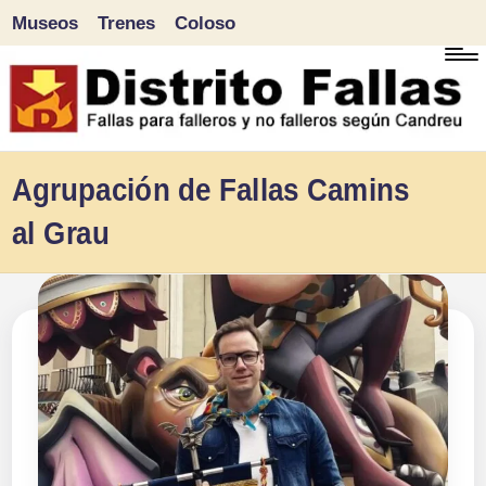
Museos
Trenes
Coloso
Saltar
al
contenido
D
Fallas
Agrupación de Fallas Camins
para
i
al Grau
falleros
s
y
tr
no
falleros
it
según
o
Candreu
F