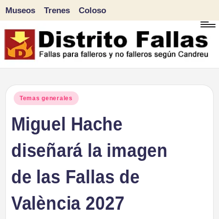
Museos
Trenes
Coloso
Saltar
al
contenido
D
Fallas
para
i
Publicado
Temas generales
falleros
en
Miguel Hache
s
y
tr
diseñará la imagen
no
falleros
it
de las Fallas de
según
o
Candreu
València 2027
F