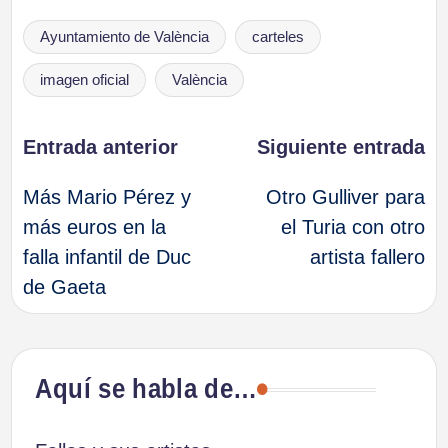
Etiquetas:
Ayuntamiento de València
carteles
imagen oficial
València
Navegación
Entrada anterior
Siguiente entrada
Más Mario Pérez y
Otro Gulliver para
de
más euros en la
el Turia con otro
falla infantil de Duc
artista fallero
entradas
de Gaeta
Aquí se habla de…