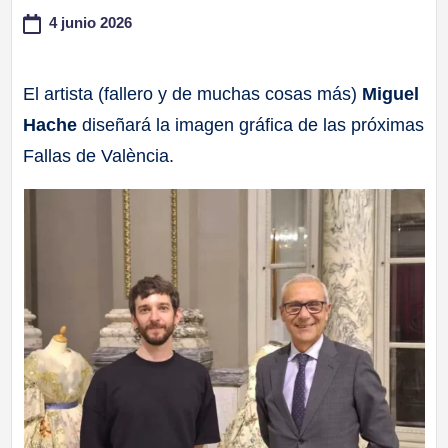
4 junio 2026
a
ll
El artista (fallero y de muchas cosas más)
Miguel
Hache
diseñará la imagen gráfica de las próximas
a
Fallas de València.
s