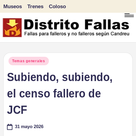
Museos
Trenes
Coloso
Saltar
al
contenido
D
Fallas
para
i
Publicado
Temas generales
falleros
en
Subiendo, subiendo,
s
y
tr
el censo fallero de
no
falleros
it
JCF
según
o
Candreu
31 mayo 2026
F