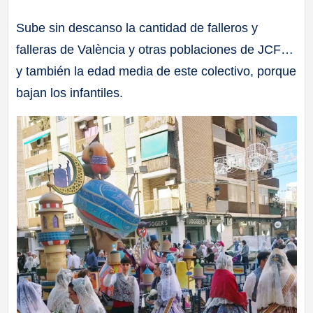
a
Sube sin descanso la cantidad de falleros y
falleras de València y otras poblaciones de JCF…
ll
y también la edad media de este colectivo, porque
a
bajan los infantiles.
s