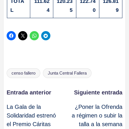
TOTA
111.62
120.23
122.74
126.81
L
4
5
0
9
Etiquetas:
censo fallero
Junta Central Fallera
Navegación
Entrada anterior
Siguiente entrada
La Gala de la
¿Poner la Ofrenda
de
Solidaridad estrenó
a régimen o subir la
el Premio Cáritas
talla a la semana
entradas