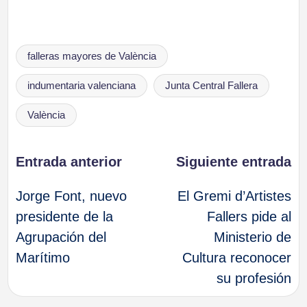
Etiquetas:
falleras mayores de València
indumentaria valenciana
Junta Central Fallera
València
Navegación
Entrada anterior
Siguiente entrada
Jorge Font, nuevo
El Gremi d’Artistes
de
presidente de la
Fallers pide al
Agrupación del
Ministerio de
entradas
Marítimo
Cultura reconocer
su profesión