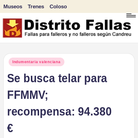
Museos
Trenes
Coloso
Saltar
al
contenido
D
Fallas
para
i
Publicado
Indumentaria valenciana
falleros
en
Se busca telar para
s
y
tr
FFMMV;
no
falleros
it
recompensa: 94.380
según
o
Candreu
€
F