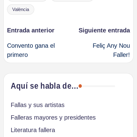
València
Navegación
Entrada anterior
Siguiente entrada
Convento gana el
Feliç Any Nou
de
primero
Faller!
entradas
Aquí se habla de…
Fallas y sus artistas
Falleras mayores y presidentes
Literatura fallera