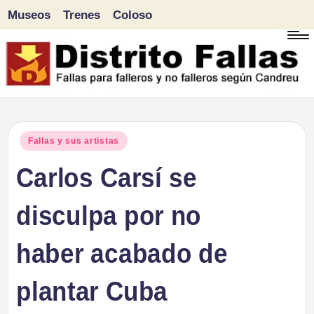
Museos
Trenes
Coloso
Saltar
al
contenido
D
Fallas
para
i
Publicado
Fallas y sus artistas
falleros
en
Carlos Carsí se
s
y
tr
disculpa por no
no
falleros
it
haber acabado de
según
o
Candreu
plantar Cuba
F