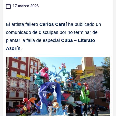
17 marzo 2026
a
ll
El artista fallero
Carlos Carsí
ha publicado un
comunicado de disculpas por no terminar de
a
plantar la falla de especial
Cuba – Literato
s
Azorín
.