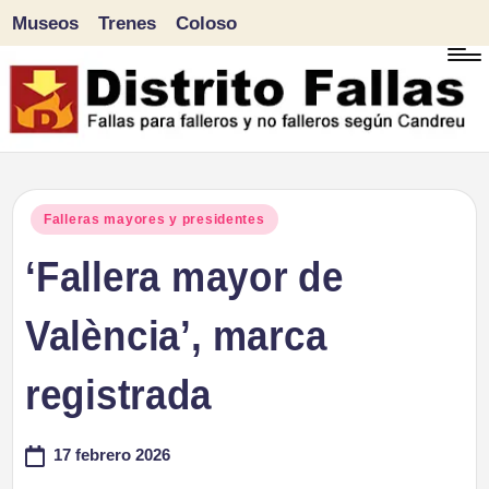
Museos
Trenes
Coloso
Saltar
al
contenido
D
Fallas
para
i
Publicado
Falleras mayores y presidentes
falleros
en
‘Fallera mayor de
s
y
tr
València’, marca
no
falleros
it
registrada
según
o
Candreu
17 febrero 2026
F