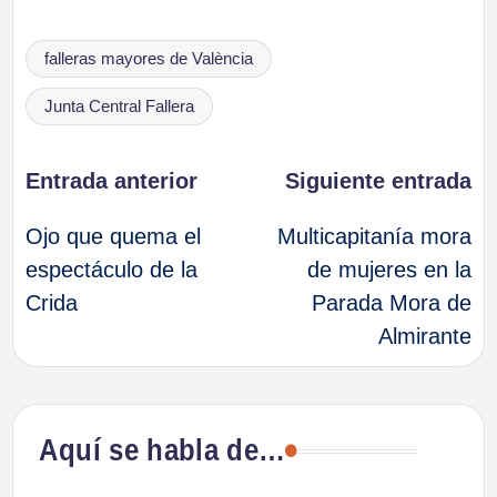
Etiquetas:
falleras mayores de València
Junta Central Fallera
Navegación
Entrada anterior
Siguiente entrada
Ojo que quema el
Multicapitanía mora
de
espectáculo de la
de mujeres en la
Crida
Parada Mora de
entradas
Almirante
Aquí se habla de…