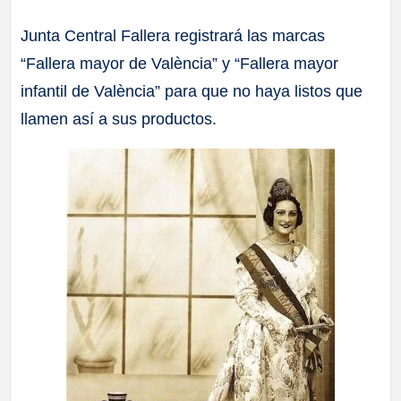
a
Junta Central Fallera registrará las marcas
“Fallera mayor de València” y “Fallera mayor
ll
infantil de València” para que no haya listos que
a
llamen así a sus productos.
s