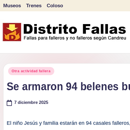
Museos
Trenes
Coloso
Saltar
al
contenido
D
Fallas
para
i
Publicado
falleros
Otra actividad fallera
s
en
y
Se armaron 94 belenes 
tr
no
falleros
7 diciembre 2025
it
según
o
Candreu
El niño Jesús y familia estarán en 94 casales fallero