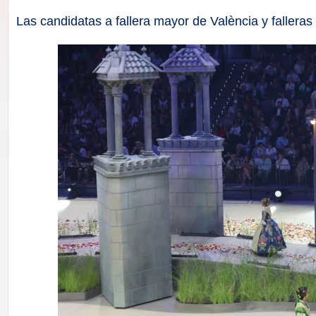
F
Las candidatas a fallera mayor de València y falleras
a
ll
a
s