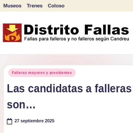
Museos
Trenes
Coloso
Saltar
al
contenido
D
Fallas
para
i
Publicado
falleros
Falleras mayores y presidentes
s
en
y
Las candidatas a fallera
tr
no
son…
falleros
it
según
o
27 septiembre 2025
Candreu