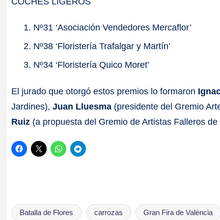
COCHES LIGEROS
Nº31 ‘Asociación Vendedores Mercaflor’
Nº38 ‘Floristería Trafalgar y Martín’
Nº34 ‘Floristería Quico Moret’
El jurado que otorgó estos premios lo formaron
Ignac
Jardines),
Juan Lluesma
(presidente del Gremio Art
Ruiz
(a propuesta del Gremio de Artistas Falleros de 
Batalla de Flores
carrozas
Gran Fira de València
Etiquetas: