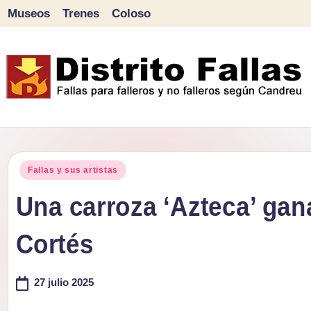
Museos
Trenes
Coloso
Saltar
al
contenido
D
Fallas
para
i
Publicado
falleros
Fallas y sus artistas
s
en
y
Una carroza ‘Azteca’ gan
tr
no
Cortés
falleros
it
según
o
27 julio 2025
Candreu