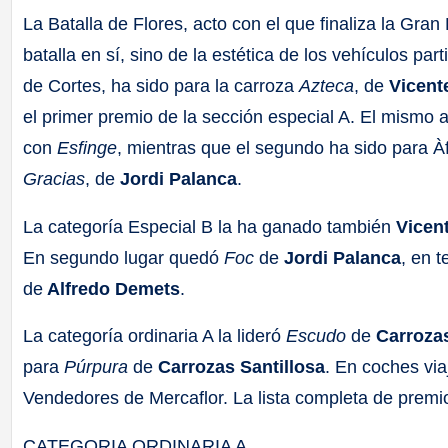
La Batalla de Flores, acto con el que finaliza la Gra
batalla en sí, sino de la estética de los vehículos par
de Cortes, ha sido para la carroza
Azteca
, de
Vicent
el primer premio de la sección especial A. El mismo 
con
Esfinge
, mientras que el segundo ha sido para À
Gracias
, de
Jordi Palanca
.
La categoría Especial B la ha ganado también
Vicen
En segundo lugar quedó
Foc
de
Jordi Palanca
, en 
de
Alfredo Demets
.
La categoría ordinaria A la lideró
Escudo
de
Carroza
para
Púrpura
de
Carrozas Santillosa
. En coches via
Vendedores de Mercaflor. La lista completa de premio
CATEGORIA ORDINARIA A