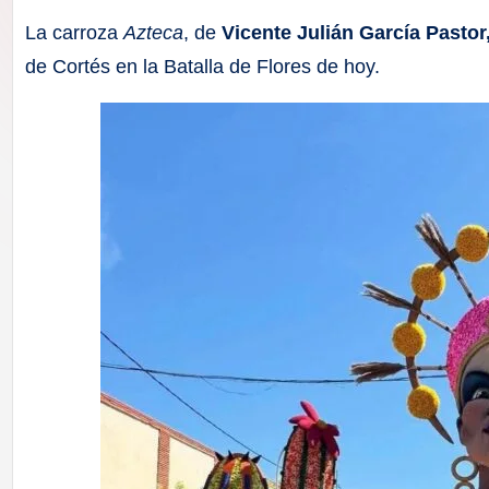
F
La carroza
Azteca
, de
Vicente Julián García Pastor
a
de Cortés en la Batalla de Flores de hoy.
ll
a
s