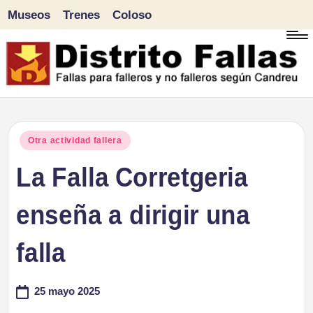
Museos
Trenes
Coloso
Saltar
al
contenido
D
Fallas
para
i
Publicado
Otra actividad fallera
falleros
en
La Falla Corretgeria
s
y
tr
enseña a dirigir una
no
falleros
it
falla
según
o
Candreu
25 mayo 2025
F