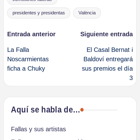
presidentes y presidentas
València
Navegación
Entrada anterior
Siguiente entrada
La Falla
El Casal Bernat i
de
Noscarmientas
Baldoví entregará
ficha a Chuky
sus premios el día
entradas
3
Aquí se habla de…
Fallas y sus artistas