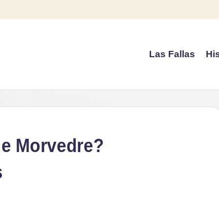
Las Fallas
His
 de Morvedre?
s