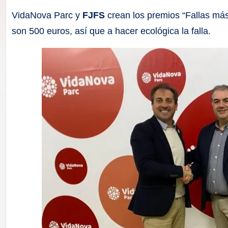
F
VidaNova Parc y
FJFS
crean los premios “Fallas má
a
son 500 euros, así que a hacer ecológica la falla.
ll
a
s