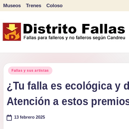
Museos
Trenes
Coloso
Saltar
al
contenido
D
Fallas
para
i
Publicado
falleros
Fallas y sus artistas
s
en
y
¿Tu falla es ecológica y
tr
no
Atención a estos premio
falleros
it
según
o
13 febrero 2025
Candreu