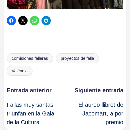
Etiquetas:
comisiones falleras
proyectos de falla
València
Navegación
Entrada anterior
Siguiente entrada
Fallas muy santas
El áureo llibret de
de
triunfan en la Gala
Jacomart, a por
de la Cultura
premio
entradas