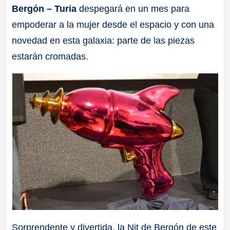
Bergón – Turia
despegará en un mes para
a
empoderar a la mujer desde el espacio y con una
ll
novedad en esta galaxia: parte de las piezas
estarán cromadas.
a
s
Sorprendente y divertida, la Nit de Bergón de este