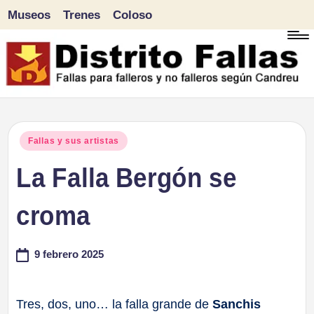
Museos
Trenes
Coloso
Saltar
al
contenido
D
Fallas
para
i
Publicado
Fallas y sus artistas
falleros
en
La Falla Bergón se
s
y
tr
croma
no
falleros
it
9 febrero 2025
según
o
Candreu
F
Tres, dos, uno… la falla grande de
Sanchis