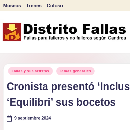
Museos
Trenes
Coloso
Saltar
al
contenido
D
Fallas
para
i
Publicado
falleros
Fallas y sus artistas
Temas generales
s
en
y
Cronista presentó ‘Inclu
tr
no
‘Equilibri’ sus bocetos
falleros
it
según
o
9 septiembre 2024
Candreu