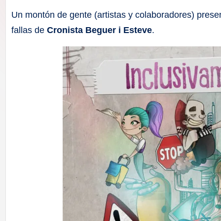
F
Un montón de gente (artistas y colaboradores) prese
a
fallas de
Cronista Beguer i Esteve
.
ll
a
s