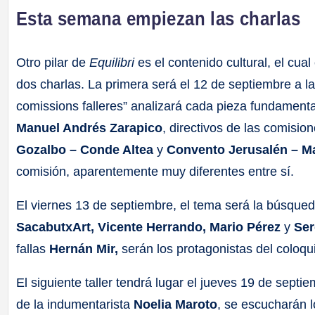
Esta semana empiezan las charlas
Otro pilar de
Equilibri
es el contenido cultural, el c
dos charlas. La primera será el 12 de septiembre a las
comissions falleres” analizará cada pieza fundamental
Manuel Andrés Zarapico
, directivos de las comisio
Gozalbo – Conde Altea
y
Convento Jerusalén – M
comisión, aparentemente muy diferentes entre sí.
El viernes 13 de septiembre, el tema será la búsqueda de
SacabutxArt, Vicente Herrando, Mario Pérez
y
Ser
fallas
Hernán Mir,
serán los protagonistas del coloqu
El siguiente taller tendrá lugar el jueves 19 de sept
de la indumentarista
Noelia Maroto
, se escucharán l