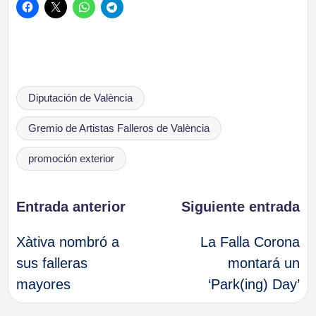
Etiquetas:
Diputación de València
Gremio de Artistas Falleros de València
promoción exterior
Navegación
Entrada anterior
Siguiente entrada
Xàtiva nombró a
La Falla Corona
de
sus falleras
montará un
mayores
‘Park(ing) Day’
entradas