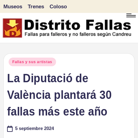
Museos
Trenes
Coloso
Saltar
al
contenido
D
Fallas
para
i
Publicado
Fallas y sus artistas
falleros
en
La Diputació de
s
y
tr
València plantará 30
no
falleros
it
fallas más este año
según
o
Candreu
5 septiembre 2024
F