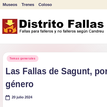
Museos
Trenes
Coloso
Saltar
al
contenido
D
Fallas
para
i
Publicado
falleros
Temas generales
s
en
y
Las Fallas de Sagunt, por
tr
no
género
falleros
it
según
o
20 julio 2024
Candreu