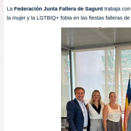
F
La
Federación Junta Fallera de Sagunt
trabaja con 
a
la mujer y la LGTBIQ+ fobia en las fiestas falleras de
ll
a
s