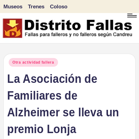
Museos
Trenes
Coloso
Saltar
al
contenido
D
Fallas
para
i
Publicado
Otra actividad fallera
falleros
en
La Asociación de
s
y
tr
Familiares de
no
falleros
it
Alzheimer se lleva un
según
o
Candreu
premio Lonja
F