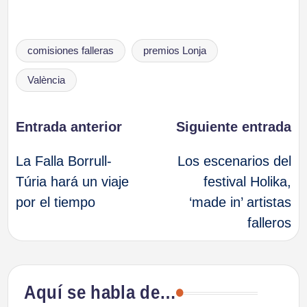
Etiquetas:
comisiones falleras
premios Lonja
València
Navegación
Entrada anterior
Siguiente entrada
La Falla Borrull-
Los escenarios del
de
Túria hará un viaje
festival Holika,
por el tiempo
‘made in’ artistas
entradas
falleros
Aquí se habla de…