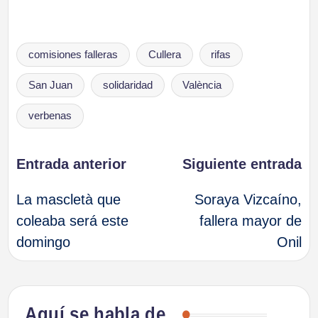
Etiquetas:
comisiones falleras
Cullera
rifas
San Juan
solidaridad
València
verbenas
Navegación
Entrada anterior
Siguiente entrada
La mascletà que
Soraya Vizcaíno,
de
coleaba será este
fallera mayor de
domingo
Onil
entradas
Aquí se habla de…