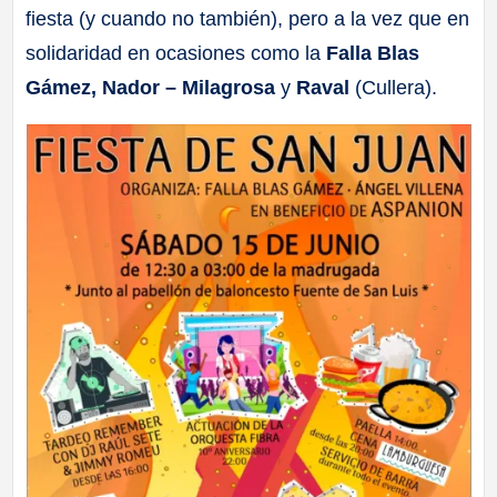
fiesta (y cuando no también), pero a la vez que en
a
solidaridad en ocasiones como la
Falla Blas
ll
Gámez, Nador – Milagrosa
y
Raval
(Cullera).
a
s