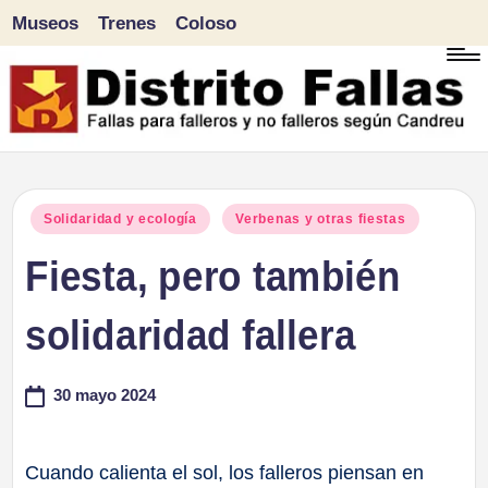
Museos
Trenes
Coloso
Saltar
al
contenido
D
Fallas
para
i
Publicado
Solidaridad y ecología
Verbenas y otras fiestas
falleros
en
Fiesta, pero también
s
y
tr
solidaridad fallera
no
falleros
it
30 mayo 2024
según
o
Candreu
F
Cuando calienta el sol, los falleros piensan en