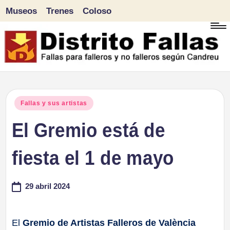
Museos
Trenes
Coloso
Saltar
al
contenido
D
Fallas
para
i
Publicado
Fallas y sus artistas
falleros
en
El Gremio está de
s
y
tr
fiesta el 1 de mayo
no
falleros
it
29 abril 2024
según
o
Candreu
F
El
Gremio de Artistas Falleros de València