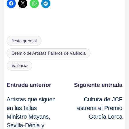
Etiquetas:
fiesta gremial
Gremio de Artistas Falleros de València
València
Navegación
Entrada anterior
Siguiente entrada
Artistas que siguen
Cultura de JCF
de
en las fallas
estrena el Premio
Ministro Mayans,
García Lorca
entradas
Sevilla-Dénia y