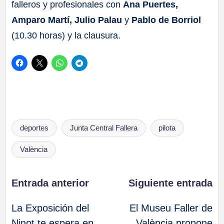
falleros y profesionales con
Ana Puertes,
Amparo Martí, Julio Palau
y
Pablo de Borriol
(10.30 horas) y la clausura.
Etiquetas:
deportes
Junta Central Fallera
pilota
València
Navegación
Entrada anterior
Siguiente entrada
La Exposición del
El Museu Faller de
de
Ninot te espera en
València propone