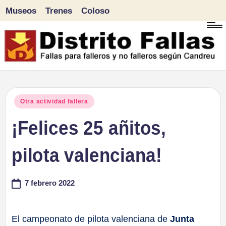
Museos
Trenes
Coloso
Saltar
al
contenido
D
Fallas
para
i
Publicado
Otra actividad fallera
falleros
en
¡Felices 25 añitos,
s
y
tr
pilota valenciana!
no
falleros
it
7 febrero 2022
según
o
Candreu
F
El campeonato de pilota valenciana de
Junta