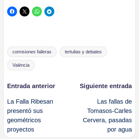
Etiquetas:
comisiones falleras
tertulias y debates
València
Navegación
Entrada anterior
Siguiente entrada
La Falla Ribesan
Las fallas de
de
presentó sus
Tomasos-Carles
geométricos
Cervera, pasadas
entradas
proyectos
por agua