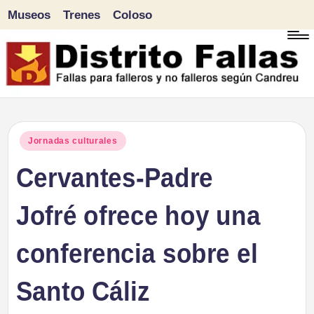
Museos
Trenes
Coloso
Saltar
al
contenido
D
Fallas
para
i
Publicado
Jornadas culturales
falleros
en
Cervantes-Padre
s
y
tr
Jofré ofrece hoy una
no
falleros
it
conferencia sobre el
según
o
Candreu
Santo Cáliz
F